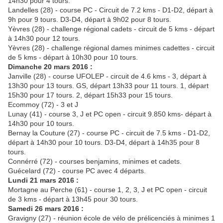
14h30 pour 4 tours.
Landelles (28) - course PC - Circuit de 7.2 kms - D1-D2, départ à
9h pour 9 tours. D3-D4, départ à 9h02 pour 8 tours.
Yèvres (28) - challenge régional cadets - circuit de 5 kms - départ
à 14h30 pour 12 tours.
Yèvres (28) - challenge régional dames minimes cadettes - circuit
de 5 kms - départ à 10h30 pour 10 tours.
Dimanche 20 mars 2016 :
Janville (28) - course UFOLEP - circuit de 4.6 kms - 3, départ à
13h30 pour 13 tours. GS, départ 13h33 pour 11 tours. 1, départ
15h30 pour 17 tours. 2, départ 15h33 pour 15 tours.
Ecommoy (72) - 3 et J
Lunay (41) - course 3, J et PC open - circuit 9.850 kms- départ à
14h30 pour 10 tours.
Bernay la Couture (27) - course PC - circuit de 7.5 kms - D1-D2,
départ à 14h30 pour 10 tours. D3-D4, départ à 14h35 pour 8
tours.
Connérré (72) - courses benjamins, minimes et cadets.
Guécelard (72) - course PC avec 4 départs.
Lundi 21 mars 2016 :
Mortagne au Perche (61) - course 1, 2, 3, J et PC open - circuit
de 3 kms - départ à 13h45 pour 30 tours.
Samedi 26 mars 2016 :
Gravigny (27) - réunion école de vélo de prélicenciés à minimes 1