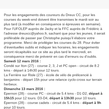
Pour les engagements des coureurs du Dreux CC, pour les
courses du week-end doivent être transmises le mardi soir au
plus tard (à modifier en conséquence si épreuves en semaine).
Pour l'UFOLEP auprès de Jacky et la FFC auprès de Frédéric à
l'adresse dreuxcc@yahoo.fr, sachant que pour les jeunes, il serait
préférable de passer par Christophe puisqu'il élabore votre
programme. Merci de privilégier les courses du 28. Pour éviter
d'éventuelles oublis et indiquer les horaires, les engagements
seront récapitulés sur ce site au plus tard le mercredi, en
conséquence merci de prévenir en cas d'erreurs ou d'oublis.
Samedi 12 mars 2016 :
Condé sur Iton (27) - course 2, 3, J et PC open - circuit de 8.2
kms - départ à 14h30 pour 12 tours.
La Ferrière sur Risle (27) - école de vélo de prélicencié à
benjamins - départ 15h pour une relance cyclo-cross sur terrain
herbeux.
Dimanche 13 mars 2016 :
Epernon (28) - course PC - circuit de 5.4 kms - D1-D2,
départ à
15h15
pour 12 tours. D3-D4,
départ à 13h30
pour 10 tours.
Epernon (28) - course cadets - circuit de 5.4 kms -
départ à 9h
pour 10 tours.