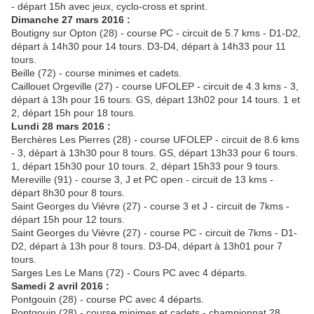
- départ 15h avec jeux, cyclo-cross et sprint.
Dimanche 27 mars 2016 :
Boutigny sur Opton (28) - course PC - circuit de 5.7 kms - D1-D2,
départ à 14h30 pour 14 tours. D3-D4, départ à 14h33 pour 11
tours.
Beille (72) - course minimes et cadets.
Caillouet Orgeville (27) - course UFOLEP - circuit de 4.3 kms - 3,
départ à 13h pour 16 tours. GS, départ 13h02 pour 14 tours. 1 et
2, départ 15h pour 18 tours.
Lundi 28 mars 2016 :
Berchères Les Pierres (28) - course UFOLEP - circuit de 8.6 kms
- 3, départ à 13h30 pour 8 tours. GS, départ 13h33 pour 6 tours.
1, départ 15h30 pour 10 tours. 2, départ 15h33 pour 9 tours.
Mereville (91) - course 3, J et PC open - circuit de 13 kms -
départ 8h30 pour 8 tours.
Saint Georges du Vièvre (27) - course 3 et J - circuit de 7kms -
départ 15h pour 12 tours.
Saint Georges du Vièvre (27) - course PC - circuit de 7kms - D1-
D2, départ à 13h pour 8 tours. D3-D4, départ à 13h01 pour 7
tours.
Sarges Les Le Mans (72) - Cours PC avec 4 départs.
Samedi 2 avril 2016 :
Pontgouin (28) - course PC avec 4 départs.
Pontgouin (28) - course minimes et cadets - championnat 28