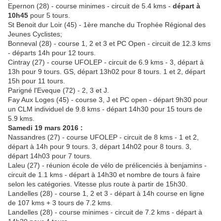
Epernon (28) - course minimes - circuit de 5.4 kms -
départ à
10h45
pour 5 tours.
St Benoit dur Loir (45) - 1ère manche du Trophée Régional des
Jeunes Cyclistes;
Bonneval (28) - course 1, 2 et 3 et PC Open - circuit de 12.3 kms
- départs 14h pour 12 tours.
Cintray (27) - course UFOLEP - circuit de 6.9 kms - 3, départ à
13h pour 9 tours. GS, départ 13h02 pour 8 tours. 1 et 2, départ
15h pour 11 tours.
Parigné l'Eveque (72) - 2, 3 et J.
Fay Aux Loges (45) - course 3, J et PC open - départ 9h30 pour
un CLM individuel de 9.8 kms - départ 14h30 pour 15 tours de
5.9 kms.
Samedi 19 mars 2016 :
Nassandres (27) - course UFOLEP - circuit de 8 kms - 1 et 2,
départ à 14h pour 9 tours. 3, départ 14h02 pour 8 tours. 3,
départ 14h03 pour 7 tours.
Laleu (27) - réunion école de vélo de prélicenciés à benjamins -
circuit de 1.1 kms - départ à 14h30 et nombre de tours à faire
selon les catégories. Vitesse plus route à partir de 15h30.
Landelles (28) - course 1, 2 et 3 - départ à 14h course en ligne
de 107 kms + 3 tours de 7.2 kms.
Landelles (28) - course minimes - circuit de 7.2 kms - départ à