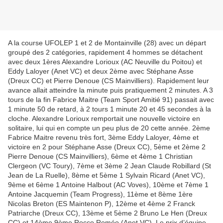
A la course UFOLEP 1 et 2 de Montainville (28) avec un départ
groupé des 2 catégories, rapidement 4 hommes se détachent
avec deux 1ères Alexandre Lorioux (AC Neuville du Poitou) et
Eddy Laloyer (Anet VC) et deux 2ème avec Stéphane Asse
(Dreux CC) et Pierre Denoue (CS Mainvilliers). Rapidement leur
avance allait atteindre la minute puis pratiquement 2 minutes. A 3
tours de la fin Fabrice Maitre (Team Sport Amitié 91) passait avec
1 minute 50 de retard, à 2 tours 1 minute 20 et 45 secondes à la
cloche. Alexandre Lorioux remportait une nouvelle victoire en
solitaire, lui qui en compte un peu plus de 20 cette année. 2ème
Fabrice Maitre revenu très fort, 3ème Eddy Laloyer, 4ème et
victoire en 2 pour Stéphane Asse (Dreux CC), 5ème et 2ème 2
Pierre Denoue (CS Mainvilliers), 6ème et 4ème 1 Christian
Clergeon (VC Toury), 7ème et 3ème 2 Jean Claude Robillard (St
Jean de La Ruelle), 8ème et 5ème 1 Sylvain Ricard (Anet VC),
9ème et 6ème 1 Antoine Halbout (AC Voves), 10ème et 7ème 1
Antoine Jacquemin (Team Progress), 11ème et 8ème 1ère
Nicolas Breton (ES Maintenon P), 12ème et 4ème 2 Franck
Patriarche (Dreux CC), 13ème et 5ème 2 Bruno Le Hen (Dreux
CC) et 14ème 9ème Rocco Roméo (Anet VC). Le prix d’équipe