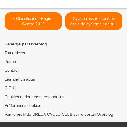
< Classification Région
Cyclo-cross de Lucé en
Centre 2016
école de cyclisme : de très
bons résultats pour le club
>
Hébergé par Overblog
Top articles
Pages
Contact
Signaler un abus
C.G.U.
Cookies et données personnelles
Préférences cookies
Voir le profil de DREUX CYCLO CLUB sur le portail Overblog