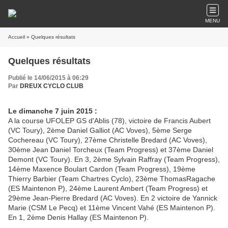
MENU
Accueil
» Quelques résultats
Quelques résultats
Publié le 14/06/2015 à 06:29
Par
DREUX CYCLO CLUB
Le dimanche 7 juin 2015 :
A la course UFOLEP GS d'Ablis (78), victoire de Francis Aubert
(VC Toury), 2ème Daniel Galliot (AC Voves), 5ème Serge
Cochereau (VC Toury), 27ème Christelle Bredard (AC Voves),
30ème Jean Daniel Torcheux (Team Progress) et 37ème Daniel
Demont (VC Toury). En 3, 2ème Sylvain Raffray (Team Progress),
14ème Maxence Boulart Cardon (Team Progress), 19ème
Thierry Barbier (Team Chartres Cyclo), 23ème ThomasRagache
(ES Maintenon P), 24ème Laurent Ambert (Team Progress) et
29ème Jean-Pierre Bredard (AC Voves). En 2 victoire de Yannick
Marie (CSM Le Pecq) et 11ème Vincent Vahé (ES Maintenon P).
En 1, 2ème Denis Hallay (ES Maintenon P).