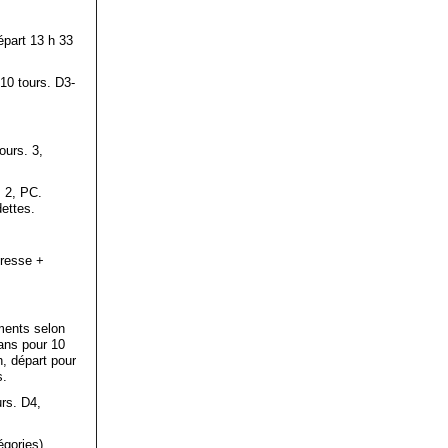
épart 13 h 33
10 tours. D3-
ours. 3,
, 2, PC.
dettes.
dresse +
ments selon
 ans pour 10
h, départ pour
s.
urs. D4,
égories).