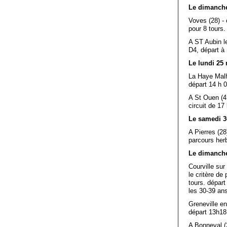
Le dimanche
Voves (28) -
pour 8 tours.
A ST Aubin le
D4, départ à 
Le lundi 25 
La Haye Malhe
départ 14 h 0
A St Ouen (41
circuit de 17
Le samedi 3
A Pierres (28
parcours herb
Le dimanche
Courville su
le critère de
tours. départ
les 30-39 ans
Greneville en
départ 13h18 
A Bonneval (2