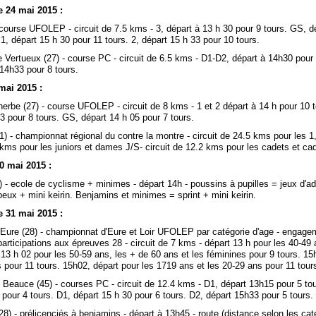
 24 mai 2015 :
 course UFOLEP - circuit de 7.5 kms - 3, départ à 13 h 30 pour 9 tours. GS, d
 1, départ 15 h 30 pour 11 tours. 2, départ 15 h 33 pour 10 tours.
 Vertueux (27) - course PC - circuit de 6.5 kms - D1-D2, départ à 14h30 pour 
14h33 pour 8 tours.
mai 2015 :
rbe (27) - course UFOLEP - circuit de 8 kms - 1 et 2 départ à 14 h pour 10 t
3 pour 8 tours. GS, départ 14 h 05 pour 7 tours.
) - championnat régional du contre la montre - circuit de 24.5 kms pour les 1
 kms pour les juniors et dames J/S- circuit de 12.2 kms pour les cadets et ca
0 mai 2015 :
) - ecole de cyclisme + minimes - départ 14h - poussins à pupilles = jeux d'a
eux + mini keirin. Benjamins et minimes = sprint + mini keirin.
 31 mai 2015 :
r Eure (28) - championnat d'Eure et Loir UFOLEP par catégorie d'age - engage
 participations aux épreuves 28 - circuit de 7 kms - départ 13 h pour les 40-49
 13 h 02 pour les 50-59 ans, les + de 60 ans et les féminines pour 9 tours. 15
 pour 11 tours. 15h02, départ pour les 1719 ans et les 20-29 ans pour 11 tour
 Beauce (45) - courses PC - circuit de 12.4 kms - D1, départ 13h15 pour 5 to
pour 4 tours. D1, départ 15 h 30 pour 6 tours. D2, départ 15h33 pour 5 tours.
8) - prélicenciés à benjamins - départ à 13h45 - route (distance selon les cat