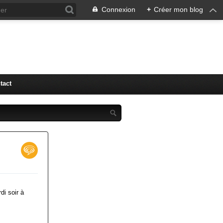
Connexion
+
Créer mon blog
tact
di soir à