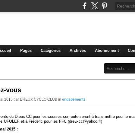
blog du DREUX CC
ccueil
Pages
Catégories
Archives
Abonnement
Con
z-vous
 Mai 2015 par DREUX CYCLO CLUB in
engagements
nts du Dreux CC pour les courses sur route seront à transmettre pour le mar
es UFOLEP et à Frédéric pour les FFC (dreuxcc@yahoo.fr)
mai 2015 :