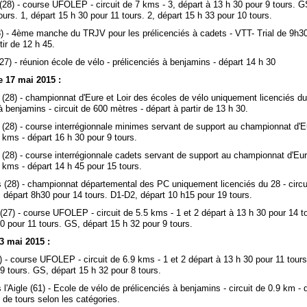
28) - course UFOLEP - circuit de 7 kms - 3, départ à 13 h 30 pour 9 tours. G
ours. 1, départ 15 h 30 pour 11 tours. 2, départ 15 h 33 pour 10 tours.
8) - 4ème manche du TRJV pour les prélicenciés à cadets - VTT- Trial de 9h3
tir de 12 h 45.
(27) - réunion école de vélo - prélicenciés à benjamins - départ 14 h 30
 17 mai 2015 :
 (28) - championnat d'Eure et Loir des écoles de vélo uniquement licenciés du
à benjamins - circuit de 600 mètres - départ à partir de 13 h 30.
 (28) - course interrégionnale minimes servant de support au championnat d'Eu
5 kms - départ 16 h 30 pour 9 tours.
 (28) - course interrégionnale cadets servant de support au championnat d'Eure
5 kms - départ 14 h 45 pour 15 tours.
s (28) - championnat départemental des PC uniquement licenciés du 28 - circu
 départ 8h30 pour 14 tours. D1-D2, départ 10 h15 pour 19 tours.
(27) - course UFOLEP - circuit de 5.5 kms - 1 et 2 départ à 13 h 30 pour 14 to
0 pour 11 tours. GS, départ 15 h 32 pour 9 tours.
3 mai 2015 :
) - course UFOLEP - circuit de 6.9 kms - 1 et 2 départ à 13 h 30 pour 11 tours
9 tours. GS, départ 15 h 32 pour 8 tours.
 l'Aigle (61) - Ecole de vélo de prélicenciés à benjamins - circuit de 0.9 km - 
de tours selon les catégories.