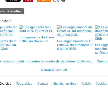
0
à la newsletter
 aussi :
Engagements du 2 aoû
ents du di
t 2026 au Dreux CC
Les engagements du D
ût 2026 au
reux CC du dimanche 2
Les eng
 Club
6 juillet 2026
manche 1
au Dreux
Les classements complets du contre la montre de Berchères St Germain (28)
Retour à l'accueil
 Overblog
Top articles
Contact
Signaler un abus
C.G.U.
Cookies 