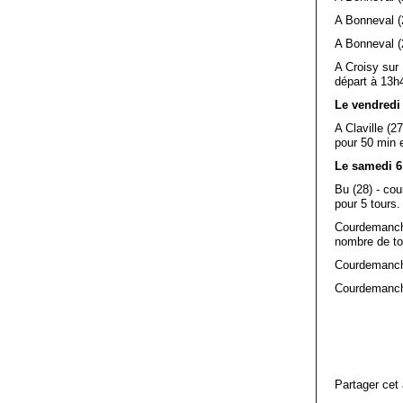
A Bonneval (2
A Bonneval (2
A Croisy sur 
départ à 13h
Le vendredi 
A Claville (2
pour 50 min e
Le samedi 6 
Bu (28) - co
pour 5 tours.
Courdemanche 
nombre de to
Courdemanche
Courdemanche
Partager cet 