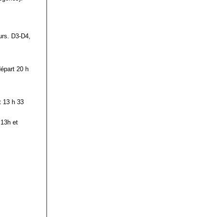
urs. D3-D4,
départ 20 h
t 13 h 33
 13h et