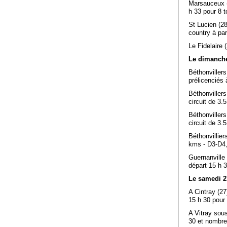
Marsauceux (
h 33 pour 8 t
St Lucien (2
country à par
Le Fidelaire 
Le dimanche
Béthonvillers
prélicenciés 
Béthonvillers
circuit de 3.
Béthonvillers
circuit de 3.
Béthonvillier
kms - D3-D4,
Guernanville 
départ 15 h 3
Le samedi 2
A Cintray (27
15 h 30 pour 
A Vitray sous
30 et nombre 