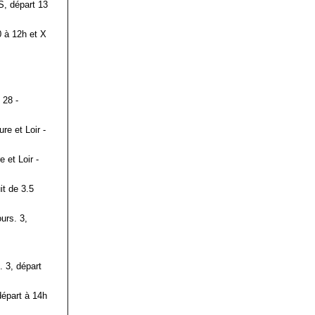
S, départ 13
0 à 12h et X
 28 -
re et Loir -
 et Loir -
it de 3.5
urs. 3,
. 3, départ
départ à 14h