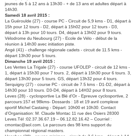
jeunes de 5 à 12 ans à 13h30 - + de 13 ans et adultes départ à
14h30.
Samedi 18 avril 2015 :
La Guéroulde (27) - course PC - Circuit de 5,9 kms - D1, départ à
15h pour 12 tours - D2, départ à 15h02 pour 12 tours - D3,
départ à 13h pour 10 tours. D4, départ à 13h02 pour 9 tours.
Vélodrome du Neubourg (27) - Ecole de Vélo - début de la
réunion à 14h30 avec initiation piste.
Angé (41) - challenge régionale cadets - circuit de 11.5 kms -
départ 13h30 pour 5 tours.
Dimanche 19 avril 2015 :
Les Ventes La Trigale (27) - course UFOLEP - circuit de 12 kms -
1, départ à 15h30 pour 7 tours. 2, départ à 15h30 pour 6 tours. 3,
départ 13h30 pour 5 tours. GS, départ 13h32 pour 4 tours.
Serquigny (27) - course PC - circuit de 7.5 kms - D1-D2, départ à
14h30 pour 10 tours. D3-D4, départ à 14H32 pour 8 tours.
Leves (28) - cyclosportive La Blé d'Or - Epreuve cyclosportive, 2
parcours:157 et 98kms- Dossards : 18 et 19 avril complexe
sportif Michel Castaing - Départ: 10h00 et 10h30. Contact
d’Organisation: M. Claude Montac 11 rue des Osiers 28300
Leves.Tél :02.37.36.67.19 – 06.12.82.16.42 – Courriel :
cmontac@aol.com. Le parcours des 98 kms support du
championnat régional masters.