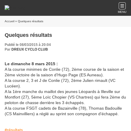
MENU
Accueil
» Quelques résultats
Quelques résultats
Publié le 08/03/2015 à 20:04
Par
DREUX CYCLO CLUB
Le dimanche 8 mars 2015 :
A la course minimes de Conlie (72), 2ème course de la saison et
2ème victoire de la saison d'Hugo Page (ES Auneau).
A la course 2, 3 et J de Conlie (72), 2ème Julien rimault (VC
Lucéen).
A la 1ère manche du maillot des jeunes Léopards à Illeville sur
Montfort (27), 5ème Loïc Chopier (VS Chartres) qui fera 2ème du
peloton de chasse derrière les 3 échappés.
A la course FSGT cadets de Bazainville (78), Thomas Badouille
(CS Mainvilliers) a réglé au sprint son compagnon d'échappé.
#résultats