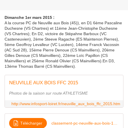
Dimanche 1er mars 2015 :
A la course PC de Neuville aux Bois (45)), en D1 6ème Pascaline
Duchesne (VS Chartres) et 11ème Jean-Christophe Duchesne
(VS Chartres); En D2, victoire de Stépahne Barboux (VC
Casteneuvien), 2ème Steeve Ragache (ES Maintenon Pierres),
5ème Geoffroy Levalleur (VC Lucéen), 14ème Franck Vacossin
(AC Sud 28), 15ème Pierre Denoue (CS Mainvilliers), 20ème
Gilles Denoue (CS Mainvilliers), 22ème Loïc Papillon (CS
Mainvilliers) et 25ème Ronald Olivier (CS Mainvilliers).En D3,
13ème Thomas Barré (CS Mainvilliers).
NEUVILLE AUX BOIS FFC 2015
Photos de la saison sur route ATHLETISME
http://www.infosport-loiret.fr/neuville_aux_bois_ffc_2015.htm
Télécharger
classement-pc-neuville-aux-bois-1mars15