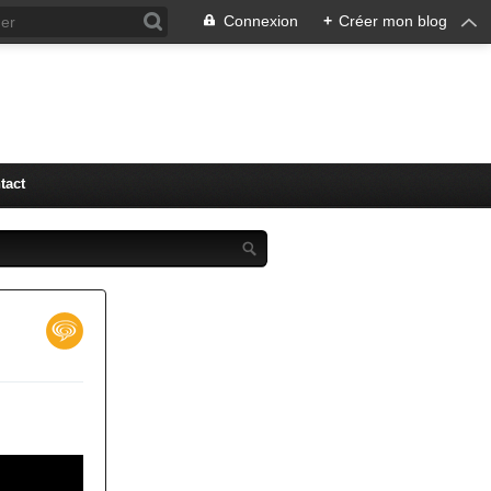
Connexion
+
Créer mon blog
tact